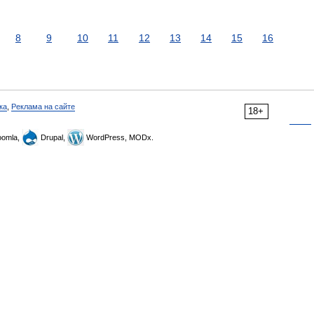
8
9
10
11
12
13
14
15
16
ка
,
Реклама на сайте
18+
omla,
Drupal,
WordPress, MODx.