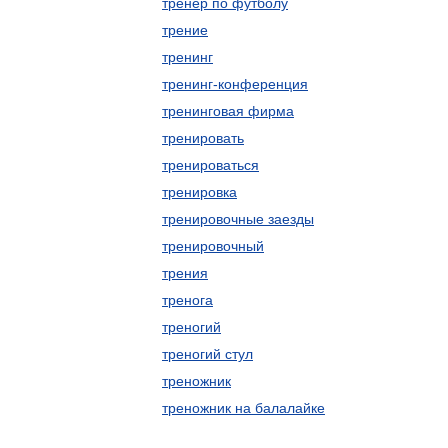
тренер по футболу
трение
тренинг
тренинг-конференция
тренинговая фирма
тренировать
тренироваться
тренировка
тренировочные заезды
тренировочный
трения
тренога
треногий
треногий стул
треножник
треножник на балалайке