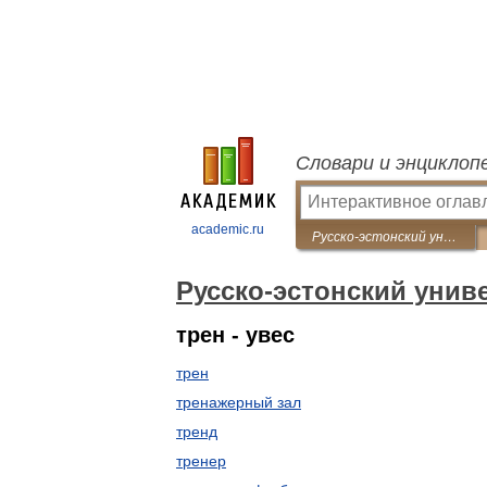
Словари и энциклоп
academic.ru
Русско-эстонский универсальный словарь
Русско-эстонский уни
трен - увес
трен
тренажерный зал
тренд
тренер