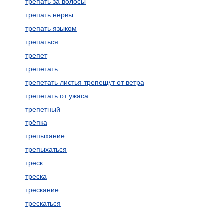
трепать за волосы
трепать нервы
трепать языком
трепаться
трепет
трепетать
трепетать листья трепещут от ветра
трепетать от ужаса
трепетный
трёпка
трепыхание
трепыхаться
треск
треска
трескание
трескаться