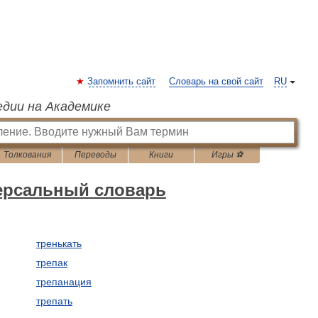
Запомнить сайт
Словарь на свой сайт
RU
едии на Академике
Толкования
Переводы
Книги
Игры ⚽
версальный словарь
тренькать
трепак
трепанация
трепать