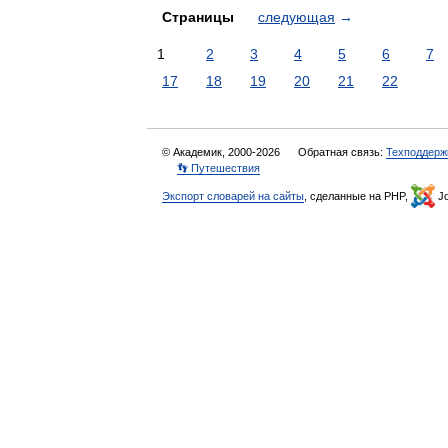
Страницы
следующая
→
1
2
3
4
5
6
7
17
18
19
20
21
22
© Академик, 2000-2026
Обратная связь:
Техподдерж
👣 Путешествия
Экспорт словарей на сайты
, сделанные на PHP,
Jo